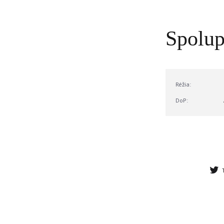
Spolup
Réžia:
DoP: