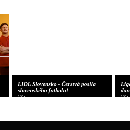
LIDL Slovensko - Čerstvá posila
Lig
slovenského futbalu!
dan
2024
2024