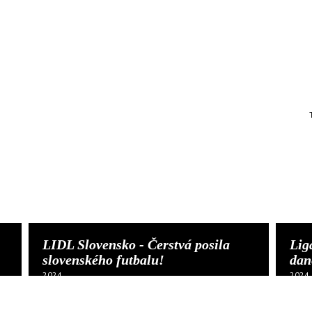
LIDL Slovensko - Čerstvá posila
Lig
slovenského futbalu!
dan
2024
2024