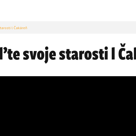
tarosti l Čakáreň
e svoje starosti l Č